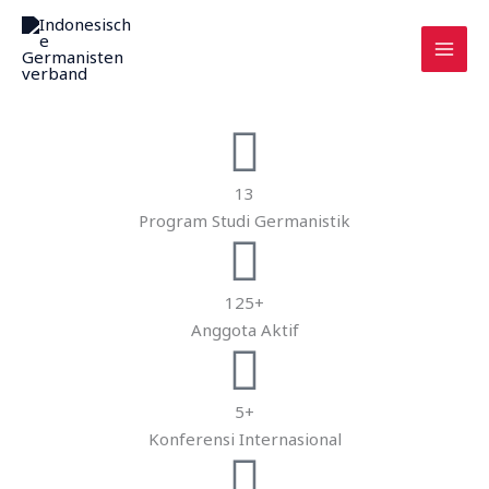
Zum
Inhalt
springen
13
Program Studi Germanistik
125+
Anggota Aktif
5+
Konferensi Internasional